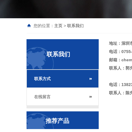
您的位置：
主页
>
联系我们
地址：深圳市
电话：0755-
联系我们
邮箱：chem
联系人：郭
联系方式
电话：13823
联系人：陈
在线留言
推荐产品