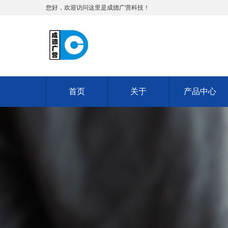
您好，欢迎访问这里是成德广营科技！
首页
关于
产品中心