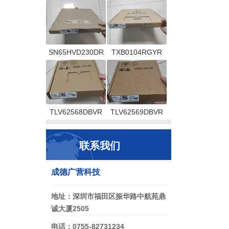
SN65HVD230DR
TXB0104RGYR
TLV62568DBVR
TLV62569DBVR
联系我们
成德广营科技
地址：深圳市福田区振华路中航苑鼎
诚大厦2505
电话：0755-82731234