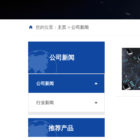
您的位置：
主页
>
公司新闻
公司新闻
公司新闻
行业新闻
推荐产品