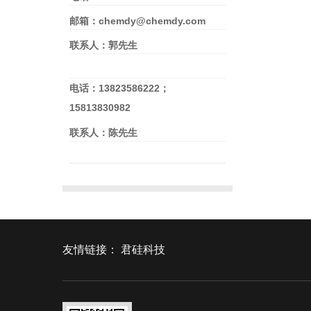
邮箱：chemdy@chemdy.com
联系人：郭先生
电话：13823586222；
15813830982
联系人：陈先生
友情链接：
君硅科技