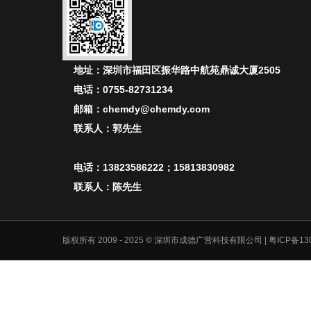
地址：深圳市福田区振华路中航苑鼎诚大厦2505
电话：0755-82731234
邮箱：chemdy@chemdy.com
联系人：郭先生
电话：13823586222；15813830982
联系人：陈先生
版权所有 2009 - 2025 © 深圳市成德广营科技有限公司
| 粤ICP备13