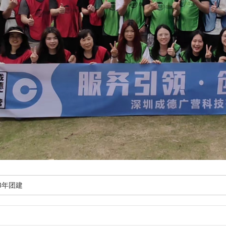
23年团建