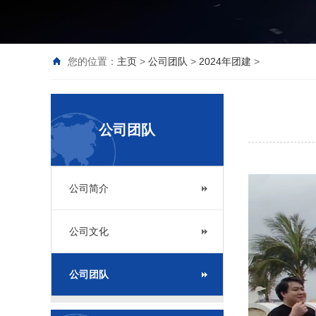
您的位置：
主页
>
公司团队
>
2024年团建
>
公司团队
公司简介
公司文化
公司团队