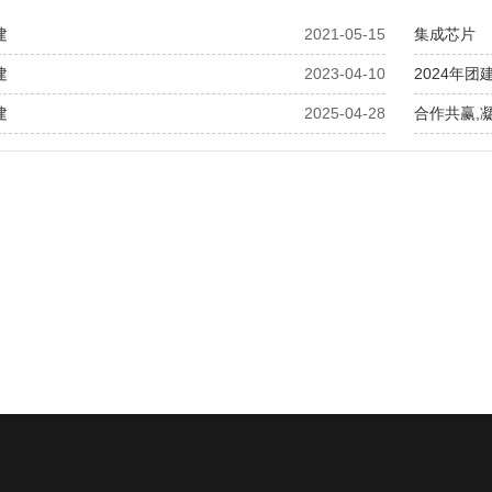
建
2021-05-15
集成芯片
建
2023-04-10
2024年团
建
2025-04-28
合作共赢,