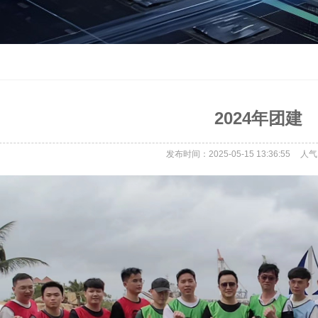
2024年团建
发布时间：2025-05-15 13:36:55
人气