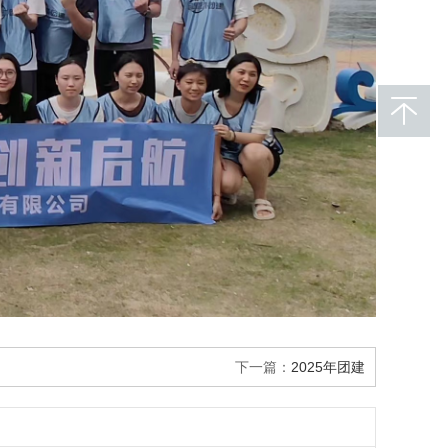
下一篇：
2025年团建