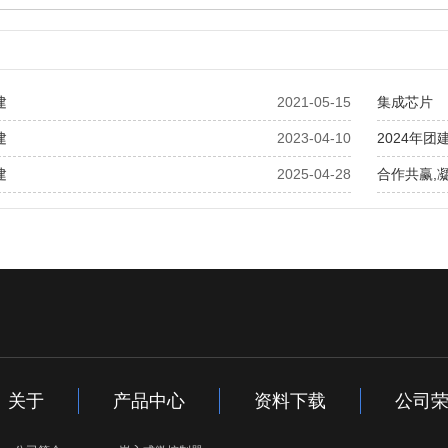
建
2021-05-15
集成芯片
建
2023-04-10
2024年团
建
2025-04-28
合作共赢,
关于
产品中心
资料下载
公司