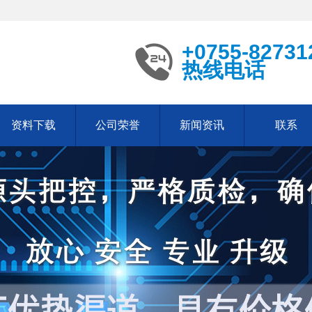
+0755-82731
热线电话
资料下载
公司荣誉
新闻资讯
联系