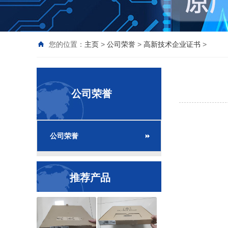
您的位置：
主页
>
公司荣誉
>
高新技术企业证书
>
公司荣誉
公司荣誉
推荐产品