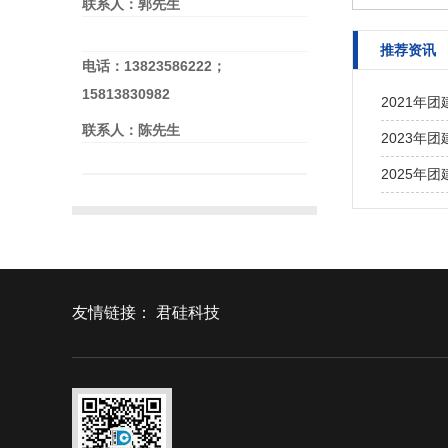
联系人：郭先生
推荐资讯
电话：13823586222；
15813830982
2021年团
联系人：陈先生
2023年团
2025年团
友情链接：
君硅科技